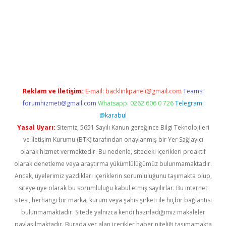
l
Reklam ve İletişim:
E-mail:
backlinkpaneli@gmail.com
Teams:
forumhizmeti@gmail.com
Whatsapp: 0262 606 0 726
Telegram:
@karabul
Yasal Uyarı:
Sitemiz, 5651 Sayılı Kanun gereğince Bilgi Teknolojileri
ve İletişim Kurumu (BTK) tarafından onaylanmış bir Yer Sağlayıcı
olarak hizmet vermektedir. Bu nedenle, sitedeki içerikleri proaktif
olarak denetleme veya araştırma yükümlülüğümüz bulunmamaktadır.
Ancak, üyelerimiz yazdıkları içeriklerin sorumluluğunu taşımakta olup,
siteye üye olarak bu sorumluluğu kabul etmiş sayılırlar. Bu internet
sitesi, herhangi bir marka, kurum veya şahıs şirketi ile hiçbir bağlantısı
bulunmamaktadır. Sitede yalnızca kendi hazırladığımız makaleler
paylaşılmaktadır. Burada yer alan içerikler haber niteliği taşımamakta