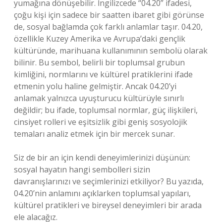
yumağına dönüşebilir. İngilizcede “04.20” ifadesi,
çoğu kişi için sadece bir saatten ibaret gibi görünse
de, sosyal bağlamda çok farklı anlamlar taşır. 04.20,
özellikle Kuzey Amerika ve Avrupa’daki gençlik
kültüründe, marihuana kullanımının sembolü olarak
bilinir. Bu sembol, belirli bir toplumsal grubun
kimliğini, normlarını ve kültürel pratiklerini ifade
etmenin yolu haline gelmiştir. Ancak 04.20’yi
anlamak yalnızca uyuşturucu kültürüyle sınırlı
değildir; bu ifade, toplumsal normlar, güç ilişkileri,
cinsiyet rolleri ve eşitsizlik gibi geniş sosyolojik
temaları analiz etmek için bir mercek sunar.
Siz de bir an için kendi deneyimlerinizi düşünün:
sosyal hayatın hangi sembolleri sizin
davranışlarınızı ve seçimlerinizi etkiliyor? Bu yazıda,
04.20’nin anlamını açıklarken toplumsal yapıları,
kültürel pratikleri ve bireysel deneyimleri bir arada
ele alacağız.