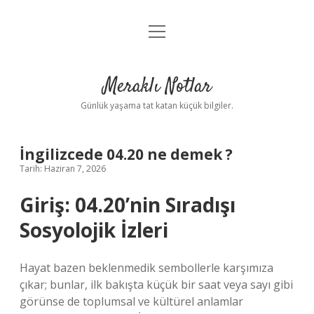
menüyü
Anasayfa
aç
Gizlilik Politikası
Meraklı Notlar
Yasal Uyarı
Günlük yaşama tat katan küçük bilgiler.
Hakkımızda
İngilizcede 04.20 ne demek ?
Tarih: Haziran 7, 2026
Giriş: 04.20’nin Sıradışı
Sosyolojik İzleri
Hayat bazen beklenmedik sembollerle karşımıza
çıkar; bunlar, ilk bakışta küçük bir saat veya sayı gibi
görünse de toplumsal ve kültürel anlamlar