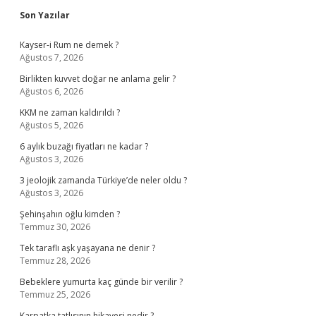
Sidebar
Son Yazılar
Kayser-i Rum ne demek ?
Ağustos 7, 2026
Birlikten kuvvet doğar ne anlama gelir ?
Ağustos 6, 2026
KKM ne zaman kaldırıldı ?
Ağustos 5, 2026
6 aylık buzağı fiyatları ne kadar ?
Ağustos 3, 2026
3 jeolojik zamanda Türkiye’de neler oldu ?
Ağustos 3, 2026
Şehinşahın oğlu kimden ?
Temmuz 30, 2026
Tek taraflı aşk yaşayana ne denir ?
Temmuz 28, 2026
Bebeklere yumurta kaç günde bir verilir ?
Temmuz 25, 2026
Karpatka tatlısının hikayesi nedir ?