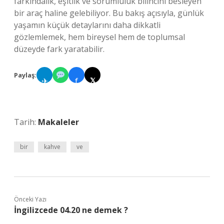
farkındalık, eşitlik ve sorumluluk bilincini besleyen
bir araç haline gelebiliyor. Bu bakış açısıyla, günlük
yaşamın küçük detaylarını daha dikkatli
gözlemlemek, hem bireysel hem de toplumsal
düzeyde fark yaratabilir.
Paylaş:
✈
f
𝕏
Tarih:
Makaleler
bir
kahve
ve
Önceki Yazı
İngilizcede 04.20 ne demek ?