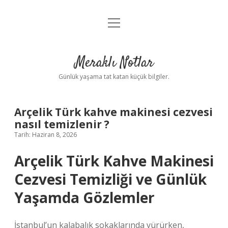
menüyü
Anasayfa
aç
Gizlilik Politikası
Meraklı Notlar
Yasal Uyarı
Günlük yaşama tat katan küçük bilgiler.
Hakkımızda
Arçelik Türk kahve makinesi cezvesi
nasıl temizlenir ?
Tarih: Haziran 8, 2026
Arçelik Türk Kahve Makinesi
Cezvesi Temizliği ve Günlük
Yaşamda Gözlemler
İstanbul’un kalabalık sokaklarında yürürken,