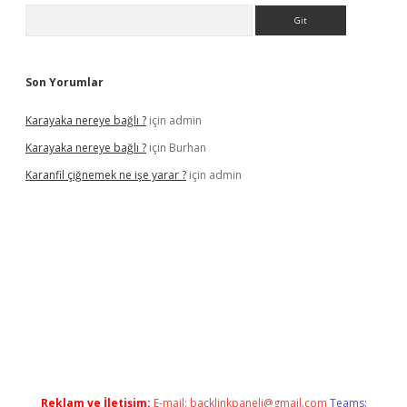
Arama
Son Yorumlar
Karayaka nereye bağlı ?
için
admin
Karayaka nereye bağlı ?
için
Burhan
Karanfil çiğnemek ne işe yarar ?
için
admin
ncel
Reklam ve İletişim:
E-mail:
backlinkpaneli@gmail.com
Teams: