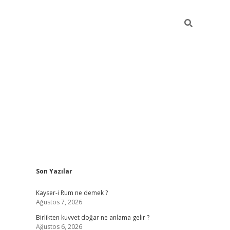
Sidebar
Son Yazılar
tulipbet günc
Kayser-i Rum ne demek ?
Ağustos 7, 2026
Birlikten kuvvet doğar ne anlama gelir ?
Ağustos 6, 2026