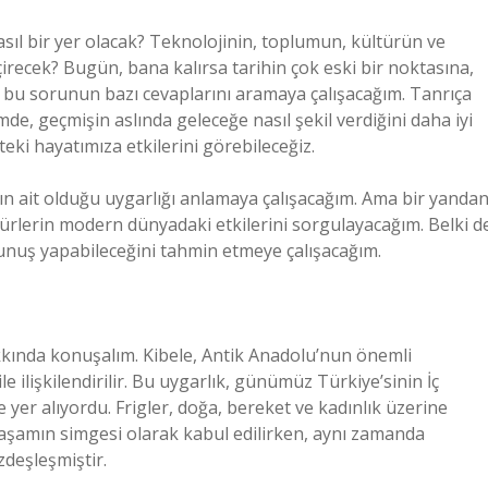
ıl bir yer olacak? Teknolojinin, toplumun, kültürün ve
eçirecek? Bugün, bana kalırsa tarihin çok eski bir noktasına,
, bu sorunun bazı cevaplarını aramaya çalışacağım. Tanrıça
e, geçmişin aslında geleceğe nasıl şekil verdiğini daha iyi
teki hayatımıza etkilerini görebileceğiz.
ın ait olduğu uygarlığı anlamaya çalışacağım. Ama bir yanda
figürlerin modern dünyadaki etkilerini sorgulayacağım. Belki d
okunuş yapabileceğini tahmin etmeye çalışacağım.
akkında konuşalım. Kibele, Antik Anadolu’nun önemli
ile ilişkilendirilir. Bu uygarlık, günümüz Türkiye’sinin İç
 yer alıyordu. Frigler, doğa, bereket ve kadınlık üzerine
 yaşamın simgesi olarak kabul edilirken, aynı zamanda
zdeşleşmiştir.