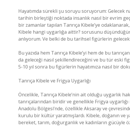
Hayatımda sürekli şu soruyu soruyorum: Gelecek nas
tarihin birleştiği noktada insanlık nasıl bir evrim g
bir zamanlar tapılan Tanrıça Kibele’ye odaklanarak
Kibele hangi uygarlığa aittir? sorusunu düşündüğümd
anlıyorum. Ve belki de bu tarihsel figürlerin gelecek
Bu yazıda hem Tanrıça Kibele’yi hem de bu tanrıçan
da geleceği nasıl şekillendireceğini ve bu tür eski 
5-10 yıl sonra bu figürlerin hayatımıza nasıl bir d
Tanrıça Kibele ve Frigya Uygarlığı
Öncelikle, Tanrıça Kibele’nin ait olduğu uygarlık h
tanrıçalarından biridir ve genellikle Frigya uygarlığı 
Anadolu Bölgesi’nde, özellikle Aksaray ve çevresinde
kurulu bir kültür yaratmışlardı. Kibele, doğanın ve
bereket, tarım, doğurganlık ve kadınların gücüyle ö