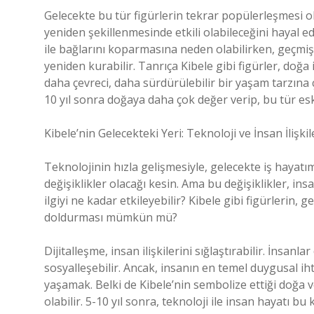
Gelecekte bu tür figürlerin tekrar popülerleşmesi o
yeniden şekillenmesinde etkili olabileceğini hayal ed
ile bağlarını koparmasına neden olabilirken, geçmişt
yeniden kurabilir. Tanrıça Kibele gibi figürler, doğa 
daha çevreci, daha sürdürülebilir bir yaşam tarzına 
10 yıl sonra doğaya daha çok değer verip, bu tür eski
Kibele’nin Gelecekteki Yeri: Teknoloji ve İnsan İlişkil
Teknolojinin hızla gelişmesiyle, gelecekte iş hayatım
değişiklikler olacağı kesin. Ama bu değişiklikler, in
ilgiyi ne kadar etkileyebilir? Kibele gibi figürlerin,
doldurması mümkün mü?
Dijitalleşme, insan ilişkilerini sığlaştırabilir. İnsan
sosyalleşebilir. Ancak, insanın en temel duygusal i
yaşamak. Belki de Kibele’nin sembolize ettiği doğa ve
olabilir. 5-10 yıl sonra, teknoloji ile insan hayatı b