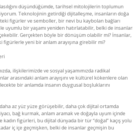
lasılığını düşündüğümde, tarihsel mitolojilerin toplumun
iyorum. Teknolojinin getirdiği dijitalleşme, insanların doğa
eki figürler ve semboller, bir nevi bu kaybolan bağları
ile uyumlu bir yaşamı yeniden hatırlatabilir, belki de insanlar
çekebilir. Gerçekten böyle bir dönüşüm olabilir mi? İnsanlar,
 figürlerle yeni bir anlam arayışına girebilir mi?
eri
ızda, ilişkilerimizde ve sosyal yaşamımızda radikal
sanlar arasındaki anlam arayışını ve kültürel kökenlere olan
 gelecekte bir anlamda insanın duygusal boşluklarını
lar daha az yüz yüze görüşebilir, daha çok dijital ortamda
htiyacı, bağ kurmak, anlam aramak ve doğayla uyum içinde
 kadın figürleri, bu dijital dünyada bir tür “doğal” kaçış yolu
u kadar iç içe geçmişken, belki de insanlar geçmişin bu