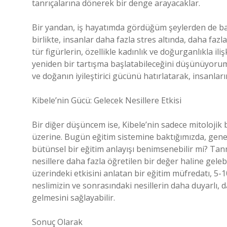
tanrıçalarına dönerek bir denge arayacaklar.
Bir yandan, iş hayatımda gördüğüm şeylerden de ba
birlikte, insanlar daha fazla stres altında, daha fazl
tür figürlerin, özellikle kadınlık ve doğurganlıkla il
yeniden bir tartışma başlatabileceğini düşünüyorum.
ve doğanın iyileştirici gücünü hatırlatarak, insanlar
Kibele’nin Gücü: Gelecek Nesillere Etkisi
Bir diğer düşüncem ise, Kibele’nin sadece mitolojik b
üzerine. Bugün eğitim sistemine baktığımızda, genel
bütünsel bir eğitim anlayışı benimsenebilir mi? Tanr
nesillere daha fazla öğretilen bir değer haline gele
üzerindeki etkisini anlatan bir eğitim müfredatı, 5-
neslimizin ve sonrasındaki nesillerin daha duyarlı, 
gelmesini sağlayabilir.
Sonuç Olarak