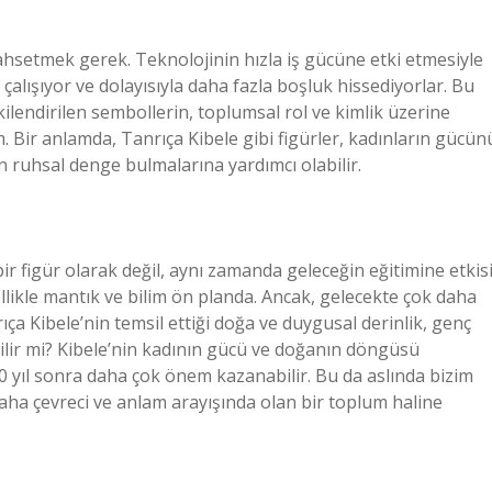
hsetmek gerek. Teknolojinin hızla iş gücüne etki etmesiyle
a çalışıyor ve dolayısıyla daha fazla boşluk hissediyorlar. Bu
işkilendirilen sembollerin, toplumsal rol ve kimlik üzerine
 Bir anlamda, Tanrıça Kibele gibi figürler, kadınların gücün
ın ruhsal denge bulmalarına yardımcı olabilir.
ir figür olarak değil, aynı zamanda geleceğin eğitimine etkis
likle mantık ve bilim ön planda. Ancak, gelecekte çok daha
ıça Kibele’nin temsil ettiği doğa ve duygusal derinlik, genç
bilir mi? Kibele’nin kadının gücü ve doğanın döngüsü
10 yıl sonra daha çok önem kazanabilir. Bu da aslında bizim
daha çevreci ve anlam arayışında olan bir toplum haline