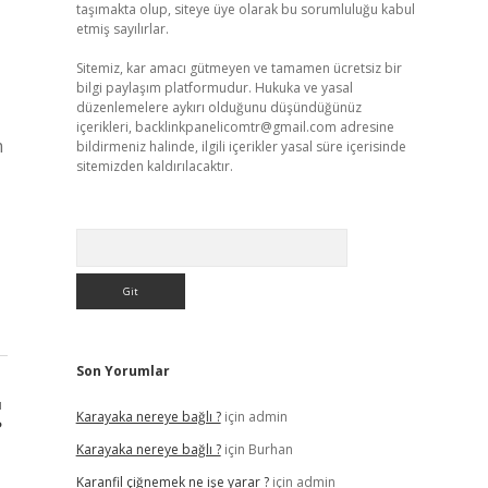
taşımakta olup, siteye üye olarak bu sorumluluğu kabul
etmiş sayılırlar.
Sitemiz, kar amacı gütmeyen ve tamamen ücretsiz bir
bilgi paylaşım platformudur. Hukuka ve yasal
düzenlemelere aykırı olduğunu düşündüğünüz
içerikleri,
backlinkpanelicomtr@gmail.com
adresine
m
bildirmeniz halinde, ilgili içerikler yasal süre içerisinde
sitemizden kaldırılacaktır.
Arama
Son Yorumlar
ı
Karayaka nereye bağlı ?
için
admin
?
Karayaka nereye bağlı ?
için
Burhan
Karanfil çiğnemek ne işe yarar ?
için
admin