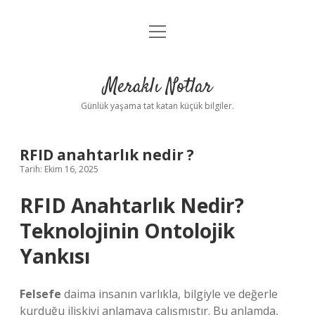
menüyü
Anasayfa
aç
Gizlilik Politikası
Meraklı Notlar
Yasal Uyarı
Günlük yaşama tat katan küçük bilgiler.
Hakkımızda
RFID anahtarlık nedir ?
Tarih: Ekim 16, 2025
RFID Anahtarlık Nedir?
Teknolojinin Ontolojik
Yankısı
Felsefe
daima insanın varlıkla, bilgiyle ve değerle
kurduğu ilişkiyi anlamaya çalışmıştır. Bu anlamda,