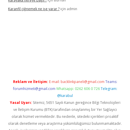
Karayaka nereye bağlı ?
için
Burhan
Karanfil çiğnemek ne işe yarar ?
için
admin
tulipbet güncel
Reklam ve İletişim:
E-mail:
backlinkpaneli@gmail.com
Teams:
forumhizmeti@gmail.com
Whatsapp: 0262 606 0 726
Telegram:
@karabul
Yasal Uyarı:
Sitemiz, 5651 Sayılı Kanun gereğince Bilgi Teknolojileri
ve İletişim Kurumu (BTK) tarafından onaylanmış bir Yer Sağlayıcı
olarak hizmet vermektedir. Bu nedenle, sitedeki içerikleri proaktif
olarak denetleme veya araştırma yükümlülüğümüz bulunmamaktadır.