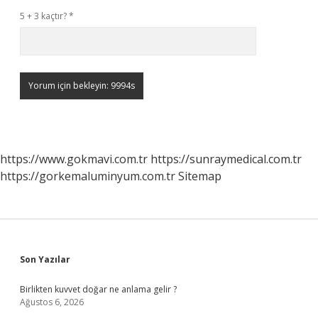
5 + 3 kaçtır?
*
https://www.gokmavi.com.tr
https://sunraymedical.com.tr
https://gorkemaluminyum.com.tr
Sitemap
Sidebar
Son Yazılar
Birlikten kuvvet doğar ne anlama gelir ?
Ağustos 6, 2026