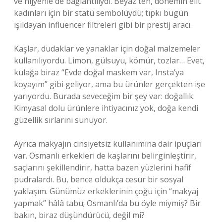
ve hijyenle de bağlantılıydı. Beyaz ten, dönemin elit
kadınları için bir statü sembolüydü; tıpkı bugün
ışıldayan influencer filtreleri gibi bir prestij aracı.
Kaşlar, dudaklar ve yanaklar için doğal malzemeler
kullanılıyordu. Limon, gülsuyu, kömür, tozlar… Evet,
kulağa biraz “Evde doğal maskem var, Insta’ya
koyayım” gibi geliyor, ama bu ürünler gerçekten işe
yarıyordu. Burada seveceğim bir şey var: doğallık.
Kimyasal dolu ürünlere ihtiyacınız yok, doğa kendi
güzellik sırlarını sunuyor.
Ayrıca makyajın cinsiyetsiz kullanımına dair ipuçları
var. Osmanlı erkekleri de kaşlarını belirginleştirir,
saçlarını şekillendirir, hatta bazen yüzlerini hafif
pudralardı. Bu, bence oldukça cesur bir sosyal
yaklaşım. Günümüz erkeklerinin çoğu için “makyaj
yapmak” hâlâ tabu; Osmanlı’da bu öyle miymiş? Bir
bakın, biraz düşündürücü, değil mi?