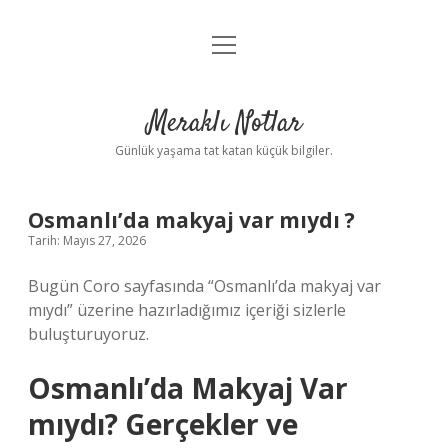
menüyü
Anasayfa
aç
Gizlilik Politikası
Meraklı Notlar
Yasal Uyarı
Günlük yaşama tat katan küçük bilgiler.
Hakkımızda
Osmanlı’da makyaj var mıydı ?
Tarih: Mayıs 27, 2026
Bugün Coro sayfasında “Osmanlı’da makyaj var
mıydı” üzerine hazırladığımız içeriği sizlerle
buluşturuyoruz.
Osmanlı’da Makyaj Var
mıydı? Gerçekler ve