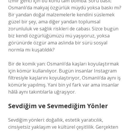
İzmir genci için bu konu tam bomba. Soru basit:
Osmanlı’da makyaj özgürlük müydü yoksa baskı mı?
Bir yandan doğal malzemelerle kendini süslemek
güzel bir şey, ama diğer yandan toplumsal
zorunluluk ve sağlık riskleri de cabası. Sizce bugün
biz kendi özgürlüğümüzü mü yaşıyoruz, yoksa
görünürde özgür ama aslında bir sürü sosyal
normla mı kuşatıldık?
Bir de komik yan: Osmanlı’da kaşları koyulaştırmak
için kömür kullanılıyor. Bugün insanlar Instagram
filtresiyle kaşlarını koyulaştırıyor, Osmanlı’da aynı iş
kömürle yapılmış. Yani bin yıl fark var ama insanlar
hâlâ aynı takıntılarla uğraşıyor.
Sevdiğim ve Sevmediğim Yönler
Sevdiğim yönleri: doğallık, estetik yaratıcılık,
cinsiyetsiz yaklaşım ve kültürel çeşitlilik. Gerçekten