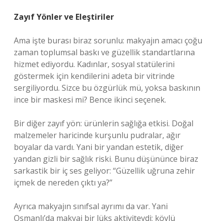
Zayıf Yönler ve Eleştiriler
Ama işte burası biraz sorunlu: makyajın amacı çoğu
zaman toplumsal baskı ve güzellik standartlarına
hizmet ediyordu. Kadınlar, sosyal statülerini
göstermek için kendilerini adeta bir vitrinde
sergiliyordu. Sizce bu özgürlük mü, yoksa baskının
ince bir maskesi mi? Bence ikinci seçenek.
Bir diğer zayıf yön: ürünlerin sağlığa etkisi. Doğal
malzemeler haricinde kurşunlu pudralar, ağır
boyalar da vardı. Yani bir yandan estetik, diğer
yandan gizli bir sağlık riski. Bunu düşününce biraz
sarkastik bir iç ses geliyor: “Güzellik uğruna zehir
içmek de nereden çıktı ya?”
Ayrıca makyajın sınıfsal ayrımı da var. Yani
Osmanlı’da makyaj bir lüks aktiviteydi; köylü