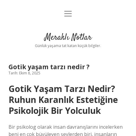
menüyü
Anasayfa
aç
Gizlilik Politikası
Meraklı Notlar
Yasal Uyarı
Günlük yaşama tat katan küçük bilgiler.
Hakkımızda
Gotik yaşam tarzı nedir ?
Tarih: Ekim 8, 2025
Gotik Yaşam Tarzı Nedir?
Ruhun Karanlık Estetiğine
Psikolojik Bir Yolculuk
Bir psikolog olarak insan davranışlarını incelerken
beni en çok büyüleyen şeylerden biri, insanların