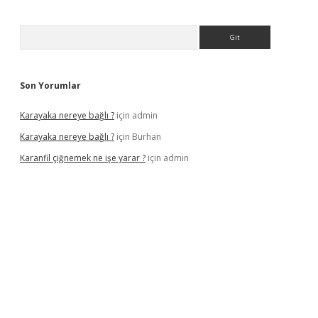
Arama
Son Yorumlar
Karayaka nereye bağlı ?
için
admin
Karayaka nereye bağlı ?
için
Burhan
Karanfil çiğnemek ne işe yarar ?
için
admin
tulipbet güncel