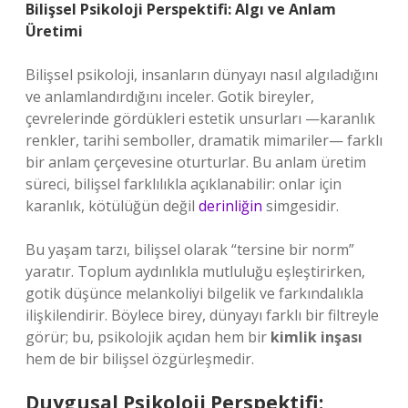
Bilişsel Psikoloji Perspektifi: Algı ve Anlam
Üretimi
Bilişsel psikoloji, insanların dünyayı nasıl algıladığını
ve anlamlandırdığını inceler. Gotik bireyler,
çevrelerinde gördükleri estetik unsurları —karanlık
renkler, tarihi semboller, dramatik mimariler— farklı
bir anlam çerçevesine oturturlar. Bu anlam üretim
süreci, bilişsel farklılıkla açıklanabilir: onlar için
karanlık, kötülüğün değil
derinliğin
simgesidir.
Bu yaşam tarzı, bilişsel olarak “tersine bir norm”
yaratır. Toplum aydınlıkla mutluluğu eşleştirirken,
gotik düşünce melankoliyi bilgelik ve farkındalıkla
ilişkilendirir. Böylece birey, dünyayı farklı bir filtreyle
görür; bu, psikolojik açıdan hem bir
kimlik inşası
hem de bir bilişsel özgürleşmedir.
Duygusal Psikoloji Perspektifi: