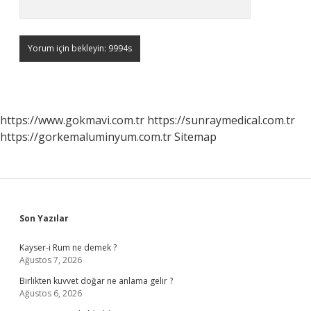
https://www.gokmavi.com.tr
https://sunraymedical.com.tr
https://gorkemaluminyum.com.tr
Sitemap
Sidebar
Son Yazılar
Kayser-i Rum ne demek ?
Ağustos 7, 2026
Birlikten kuvvet doğar ne anlama gelir ?
Ağustos 6, 2026