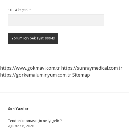
10 - 4 kaçtır?
*
https://www.gokmavi.com.tr
https://sunraymedical.com.tr
https://gorkemaluminyum.com.tr
Sitemap
Sidebar
Son Yazılar
Tendon kopması için ne iyi gelir ?
Ağustos 8, 2026