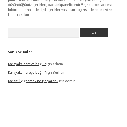
düşündüğünüz içerikleri,
backlinkpanelicomtr@gmail.com
adresine
bildirmeniz halinde, ilgili içerikler yasal süre içerisinde sitemizden
kaldırılacaktır.
Arama
Son Yorumlar
Karayaka nereye bağlı ?
için
admin
Karayaka nereye bağlı ?
için
Burhan
Karanfil çiğnemek ne işe yarar ?
için
admin
cel