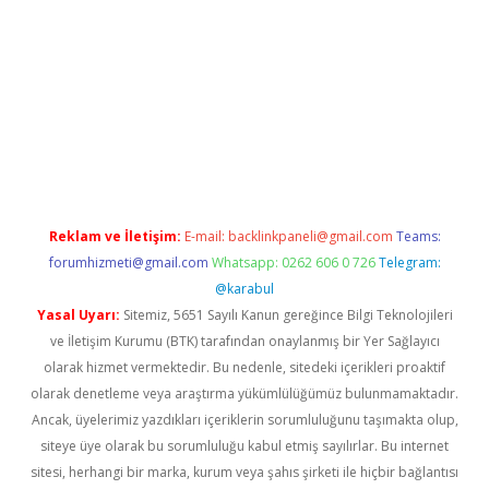
el
Reklam ve İletişim:
E-mail:
backlinkpaneli@gmail.com
Teams:
forumhizmeti@gmail.com
Whatsapp: 0262 606 0 726
Telegram:
@karabul
Yasal Uyarı:
Sitemiz, 5651 Sayılı Kanun gereğince Bilgi Teknolojileri
ve İletişim Kurumu (BTK) tarafından onaylanmış bir Yer Sağlayıcı
olarak hizmet vermektedir. Bu nedenle, sitedeki içerikleri proaktif
olarak denetleme veya araştırma yükümlülüğümüz bulunmamaktadır.
Ancak, üyelerimiz yazdıkları içeriklerin sorumluluğunu taşımakta olup,
siteye üye olarak bu sorumluluğu kabul etmiş sayılırlar. Bu internet
sitesi, herhangi bir marka, kurum veya şahıs şirketi ile hiçbir bağlantısı