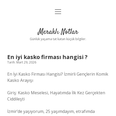
menüyü
Anasayfa
aç
Gizlilik Politikası
Meraklı Notlar
Yasal Uyarı
Günlük yaşama tat katan küçük bilgiler.
Hakkımızda
En iyi kasko firması hangisi ?
Tarih: Mart 29, 2026
En İyi Kasko Firması Hangisi? İzmirli Gençlerin Komik
Kasko Arayışı
Giriş: Kasko Meselesi, Hayatımda İlk Kez Gerçekten
Ciddileşti
İzmir’de yaşıyorum, 25 yaşımdayım, etrafımda