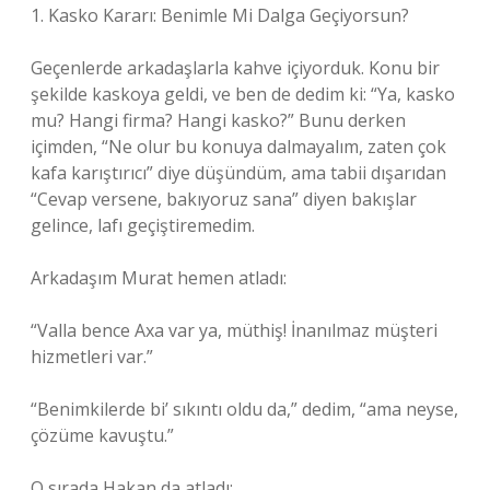
1. Kasko Kararı: Benimle Mi Dalga Geçiyorsun?
Geçenlerde arkadaşlarla kahve içiyorduk. Konu bir
şekilde kaskoya geldi, ve ben de dedim ki: “Ya, kasko
mu? Hangi firma? Hangi kasko?” Bunu derken
içimden, “Ne olur bu konuya dalmayalım, zaten çok
kafa karıştırıcı” diye düşündüm, ama tabii dışarıdan
“Cevap versene, bakıyoruz sana” diyen bakışlar
gelince, lafı geçiştiremedim.
Arkadaşım Murat hemen atladı:
“Valla bence Axa var ya, müthiş! İnanılmaz müşteri
hizmetleri var.”
“Benimkilerde bi’ sıkıntı oldu da,” dedim, “ama neyse,
çözüme kavuştu.”
O sırada Hakan da atladı: