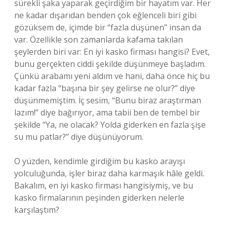
sürekli şaka yaparak geçirdiğim bir hayatım var. Her
ne kadar dışarıdan benden çok eğlenceli biri gibi
gözüksem de, içimde bir “fazla düşünen” insan da
var. Özellikle son zamanlarda kafama takılan
şeylerden biri var: En iyi kasko firması hangisi? Evet,
bunu gerçekten ciddi şekilde düşünmeye başladım.
Çünkü arabamı yeni aldım ve hani, daha önce hiç bu
kadar fazla “başına bir şey gelirse ne olur?” diye
düşünmemiştim. İç sesim, “Bunu biraz araştırman
lazım!” diye bağırıyor, ama tabii ben de tembel bir
şekilde “Ya, ne olacak? Yolda giderken en fazla şişe
su mu patlar?” diye düşünüyorum.
O yüzden, kendimle girdiğim bu kasko arayışı
yolculuğunda, işler biraz daha karmaşık hâle geldi.
Bakalım, en iyi kasko firması hangisiymiş, ve bu
kasko firmalarının peşinden giderken nelerle
karşılaştım?