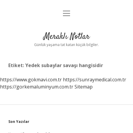
menüyü
Anasayfa
aç
Gizlilik Politikası
Meraklı Notlar
Yasal Uyarı
Günlük yaşama tat katan küçük bilgiler.
Hakkımızda
Etiket:
Yedek subaylar savaşı hangisidir
https://www.gokmavi.com.tr
https://sunraymedical.com.tr
https://gorkemaluminyum.com.tr
Sitemap
Sidebar
Son Yazılar