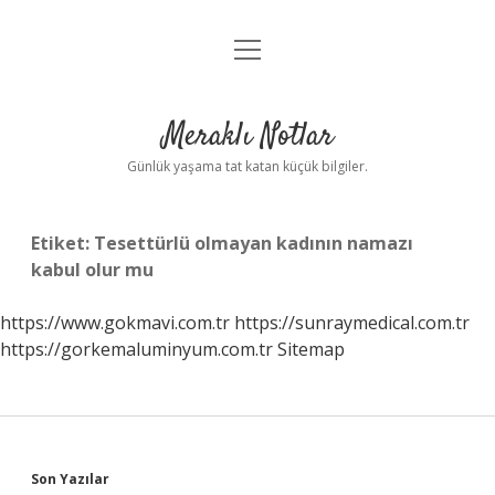
menüyü
Anasayfa
aç
Gizlilik Politikası
Meraklı Notlar
Yasal Uyarı
Günlük yaşama tat katan küçük bilgiler.
Hakkımızda
Etiket:
Tesettürlü olmayan kadının namazı
kabul olur mu
https://www.gokmavi.com.tr
https://sunraymedical.com.tr
https://gorkemaluminyum.com.tr
Sitemap
Sidebar
Son Yazılar