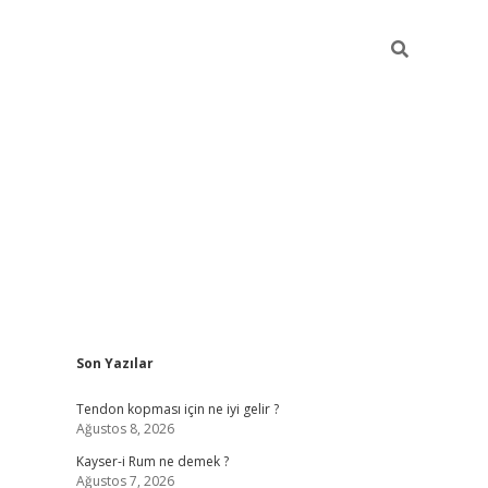
Sidebar
Son Yazılar
tulipbet gü
Tendon kopması için ne iyi gelir ?
Ağustos 8, 2026
Kayser-i Rum ne demek ?
Ağustos 7, 2026