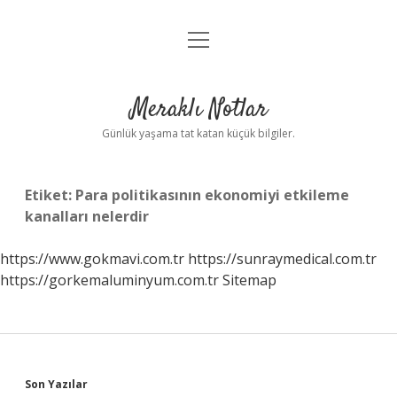
menüyü
Anasayfa
aç
Gizlilik Politikası
Meraklı Notlar
Yasal Uyarı
Günlük yaşama tat katan küçük bilgiler.
Hakkımızda
Etiket:
Para politikasının ekonomiyi etkileme
kanalları nelerdir
https://www.gokmavi.com.tr
https://sunraymedical.com.tr
https://gorkemaluminyum.com.tr
Sitemap
Sidebar
Son Yazılar