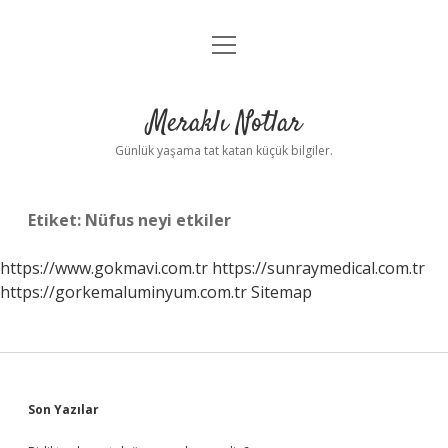
menüyü
Anasayfa
aç
Gizlilik Politikası
Meraklı Notlar
Yasal Uyarı
Günlük yaşama tat katan küçük bilgiler.
Hakkımızda
Etiket:
Nüfus neyi etkiler
https://www.gokmavi.com.tr
https://sunraymedical.com.tr
https://gorkemaluminyum.com.tr
Sitemap
Sidebar
Son Yazılar