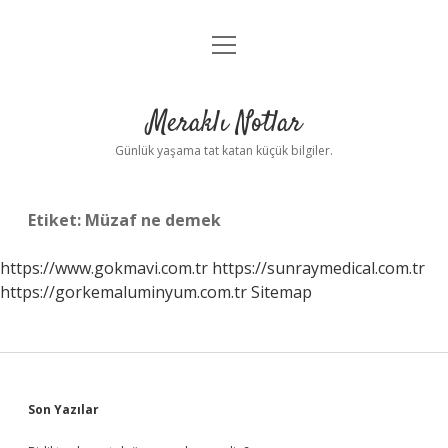
menüyü
Anasayfa
aç
Gizlilik Politikası
Meraklı Notlar
Yasal Uyarı
Günlük yaşama tat katan küçük bilgiler.
Hakkımızda
Etiket:
Müzaf ne demek
https://www.gokmavi.com.tr
https://sunraymedical.com.tr
https://gorkemaluminyum.com.tr
Sitemap
Sidebar
Son Yazılar