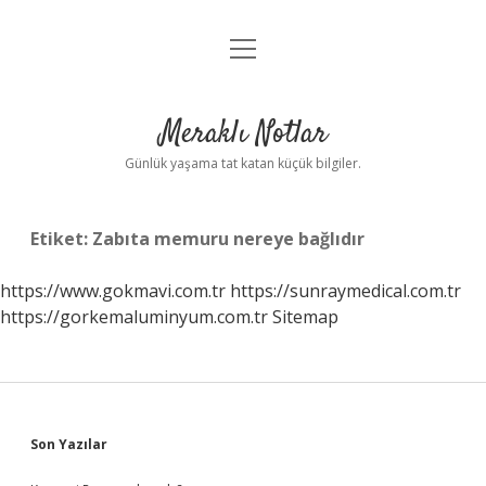
menüyü
Anasayfa
aç
Gizlilik Politikası
Meraklı Notlar
Yasal Uyarı
Günlük yaşama tat katan küçük bilgiler.
Hakkımızda
Etiket:
Zabıta memuru nereye bağlıdır
https://www.gokmavi.com.tr
https://sunraymedical.com.tr
https://gorkemaluminyum.com.tr
Sitemap
Sidebar
Son Yazılar