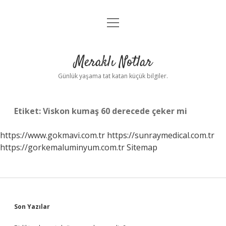
menüyü
Anasayfa
aç
Gizlilik Politikası
Meraklı Notlar
Yasal Uyarı
Günlük yaşama tat katan küçük bilgiler.
Hakkımızda
Etiket:
Viskon kumaş 60 derecede çeker mi
https://www.gokmavi.com.tr
https://sunraymedical.com.tr
https://gorkemaluminyum.com.tr
Sitemap
Sidebar
Son Yazılar