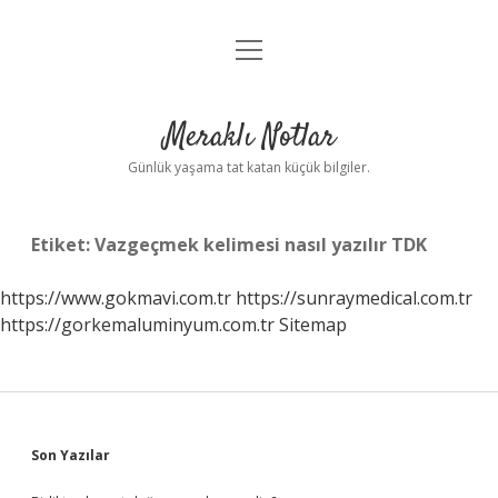
menüyü
Anasayfa
aç
Gizlilik Politikası
Meraklı Notlar
Yasal Uyarı
Günlük yaşama tat katan küçük bilgiler.
Hakkımızda
Etiket:
Vazgeçmek kelimesi nasıl yazılır TDK
https://www.gokmavi.com.tr
https://sunraymedical.com.tr
https://gorkemaluminyum.com.tr
Sitemap
Sidebar
Son Yazılar