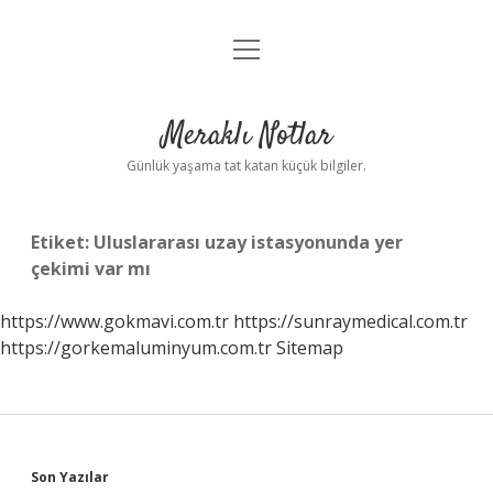
menüyü
Anasayfa
aç
Gizlilik Politikası
Meraklı Notlar
Yasal Uyarı
Günlük yaşama tat katan küçük bilgiler.
Hakkımızda
Etiket:
Uluslararası uzay istasyonunda yer
çekimi var mı
https://www.gokmavi.com.tr
https://sunraymedical.com.tr
https://gorkemaluminyum.com.tr
Sitemap
Sidebar
Son Yazılar