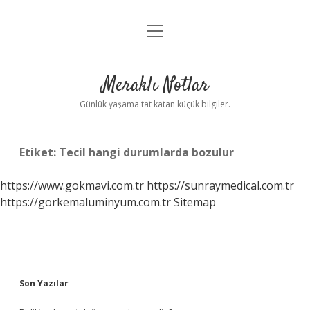
menüyü
Anasayfa
aç
Gizlilik Politikası
Meraklı Notlar
Yasal Uyarı
Günlük yaşama tat katan küçük bilgiler.
Hakkımızda
Etiket:
Tecil hangi durumlarda bozulur
https://www.gokmavi.com.tr
https://sunraymedical.com.tr
https://gorkemaluminyum.com.tr
Sitemap
Sidebar
Son Yazılar