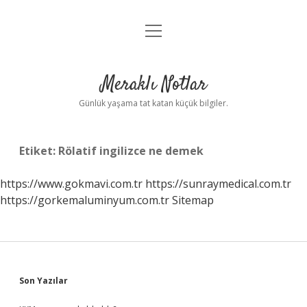
menüyü
Anasayfa
aç
Gizlilik Politikası
Meraklı Notlar
Yasal Uyarı
Günlük yaşama tat katan küçük bilgiler.
Hakkımızda
Etiket:
Rölatif ingilizce ne demek
https://www.gokmavi.com.tr
https://sunraymedical.com.tr
https://gorkemaluminyum.com.tr
Sitemap
Sidebar
Son Yazılar