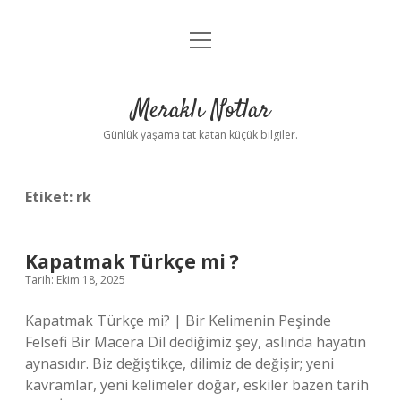
menüyü
Anasayfa
aç
Gizlilik Politikası
Meraklı Notlar
Yasal Uyarı
Günlük yaşama tat katan küçük bilgiler.
Hakkımızda
Etiket:
rk
Kapatmak Türkçe mi ?
Tarih: Ekim 18, 2025
Kapatmak Türkçe mi? | Bir Kelimenin Peşinde
Felsefi Bir Macera Dil dediğimiz şey, aslında hayatın
aynasıdır. Biz değiştikçe, dilimiz de değişir; yeni
kavramlar, yeni kelimeler doğar, eskiler bazen tarih