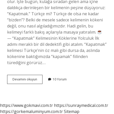
olur. İşte bugün, kulağa sıradan gelen ama içine
daldıkça derinleşen bir kelimenin peşine düşüyoruz:
“Kapatmak.” Türkçe mi? Türkçe de olsa ne kadar
“bizden”? Belki de mesele sadece kelimenin kökeni
değil, onu nasıl algıladığımızdır. Hadi gelin, bu
kelimeyi farklı bakış açılarıyla masaya yatıralım.
— “Kapatmak” Kelimesinin Köklerine Yolculuk İlk
adımı meraklı bir dil dedektifi gibi atalım. “Kapatmak”
kelimesi Türkçe’nin öz malı gibi dursa da, aslında
kökenine baktığımızda “kapamak” fiilinden
türediğini görürüz.…
Kapatmak
Devamını okuyun
10 Yorum
Türkçe
mi
?
https://www.gokmavi.com.tr
https://sunraymedical.com.tr
https://gorkemaluminyum.com.tr
Sitemap