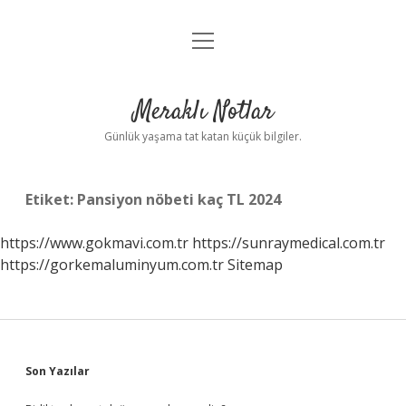
menüyü
Anasayfa
aç
Gizlilik Politikası
Meraklı Notlar
Yasal Uyarı
Günlük yaşama tat katan küçük bilgiler.
Hakkımızda
Etiket:
Pansiyon nöbeti kaç TL 2024
https://www.gokmavi.com.tr
https://sunraymedical.com.tr
https://gorkemaluminyum.com.tr
Sitemap
Sidebar
Son Yazılar