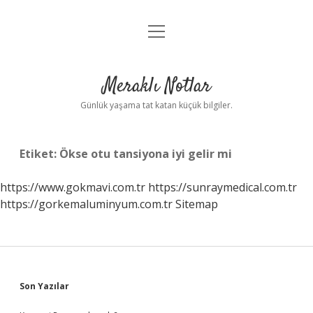
menüyü
Anasayfa
aç
Gizlilik Politikası
Meraklı Notlar
Yasal Uyarı
Günlük yaşama tat katan küçük bilgiler.
Hakkımızda
Etiket:
Ökse otu tansiyona iyi gelir mi
https://www.gokmavi.com.tr
https://sunraymedical.com.tr
https://gorkemaluminyum.com.tr
Sitemap
Sidebar
Son Yazılar