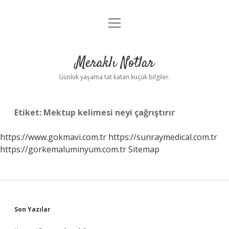
menüyü
Anasayfa
aç
Gizlilik Politikası
Meraklı Notlar
Yasal Uyarı
Günlük yaşama tat katan küçük bilgiler.
Hakkımızda
Etiket:
Mektup kelimesi neyi çağrıştırır
https://www.gokmavi.com.tr
https://sunraymedical.com.tr
https://gorkemaluminyum.com.tr
Sitemap
Sidebar
Son Yazılar