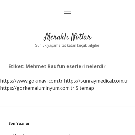
menüyü
Anasayfa
aç
Gizlilik Politikası
Meraklı Notlar
Yasal Uyarı
Günlük yaşama tat katan küçük bilgiler.
Hakkımızda
Etiket:
Mehmet Raufun eserleri nelerdir
https://www.gokmavi.com.tr
https://sunraymedical.com.tr
https://gorkemaluminyum.com.tr
Sitemap
Sidebar
Son Yazılar