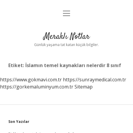
menüyü
Anasayfa
aç
Gizlilik Politikası
Meraklı Notlar
Yasal Uyarı
Günlük yaşama tat katan küçük bilgiler.
Hakkımızda
Etiket:
İslamın temel kaynakları nelerdir 8 sınıf
https://www.gokmavi.com.tr
https://sunraymedical.com.tr
https://gorkemaluminyum.com.tr
Sitemap
Sidebar
Son Yazılar