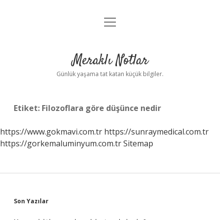
menüyü
Anasayfa
aç
Gizlilik Politikası
Meraklı Notlar
Yasal Uyarı
Günlük yaşama tat katan küçük bilgiler.
Hakkımızda
Etiket:
Filozoflara göre düşünce nedir
https://www.gokmavi.com.tr
https://sunraymedical.com.tr
https://gorkemaluminyum.com.tr
Sitemap
Sidebar
Son Yazılar