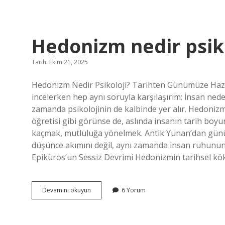
bulunur
?
Hedonizm nedir psiko
Tarih: Ekim 21, 2025
Hedonizm Nedir Psikoloji? Tarihten Günümüze Haz Ar
incelerken hep aynı soruyla karşılaşırım: İnsan nede
zamanda psikolojinin de kalbinde yer alır. Hedonizm
öğretisi gibi görünse de, aslında insanın tarih boyu
kaçmak, mutluluğa yönelmek. Antik Yunan’dan günüm
düşünce akımını değil, aynı zamanda insan ruhunu
Epiküros’un Sessiz Devrimi Hedonizmin tarihsel kökl
Hedonizm
Devamını okuyun
6 Yorum
nedir
psikoloji
?