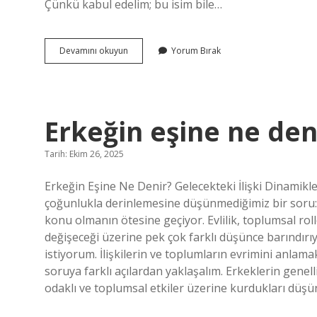
Çünkü kabul edelim; bu isim bile…
Muavin
Devamını okuyun
Yorum Bırak
defter
nasıl
okunur
?
Erkeğin eşine ne den
Tarih: Ekim 26, 2025
Erkeğin Eşine Ne Denir? Gelecekteki İlişki Dinamikl
çoğunlukla derinlemesine düşünmediğimiz bir soru: E
konu olmanın ötesine geçiyor. Evlilik, toplumsal roll
değişeceği üzerine pek çok farklı düşünce barındır
istiyorum. İlişkilerin ve toplumların evrimini anlama
soruya farklı açılardan yaklaşalım. Erkeklerin genellik
odaklı ve toplumsal etkiler üzerine kurdukları düşün