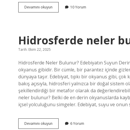
Erkeğin
Devamını okuyun
10 Yorum
eşine
ne
denir
?
Hidrosferde neler b
Tarih: Ekim 22, 2025
Hidrosferde Neler Bulunur? Edebiyatın Suyun Derinli
okyanus gibidir. Bir cümle, bir parantez içinde gi
dünyaya taşır. Edebiyat, tıpkı bir okyanus gibi, çok
bakış açısıyla, hidrosferi yalnızca bir doğal sistem
şekillendirdiği bir metafor olarak da değerlendirebi
neler bulunur? Belki de en derin okyanuslarda kaybol
içsel yolculuğunu simgeler. Edebiyat, suyu ve onun
Hidrosferde
Devamını okuyun
6 Yorum
neler