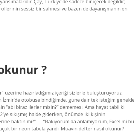
nsımalarıdır. Çay, Türkiye’de sadece bir içecek değildir;
et rollerinin sessiz bir sahnesi ve bazen de dayanışmanın en
 okunur ?
üzerine hazırladığımız içeriği sizlerle buluşturuyoruz.
 İzmir’de otobüse bindiğimde, güne dair tek isteğim geneld
n “abi biraz ilerler misin?” dememesi. Ama hayat tabii ki
’ye sıkışmış halde giderken, önümde iki kişinin
erine baktın mı?” — “Bakıyorum da anlamıyorum, Excel mi bu
üçük bir neon tabela yandı: Muavin defter nasıl okunur?