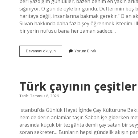
beri yazdığım günlükler, bazen benim en yakın arka
sığınıyor. O gün de öyle bir gündü. Defterimin boş b
haritaya değil, insanlarına bakmak gerekir.” O an aklı
Silvan hakkında daha fazla şey öğrenmek istedim. İ
bir yerin nüfusu bana her zaman sadece…
Silvan’ın
Devamını okuyun
Yorum Bırak
nüfusu
kaç
?
Türk çayının çeşitler
Tarih: Temmuz 8, 2026
İstanbul’da Günlük Hayat İçinde Çay Kültürüne Bakış
hem de derin anlamlar taşır. Sabah işe giderken met
arasında küçük bir tezgâhta demli çay satan bir seyy
soran sekreter… Bunların hepsi gündelik akışın parç