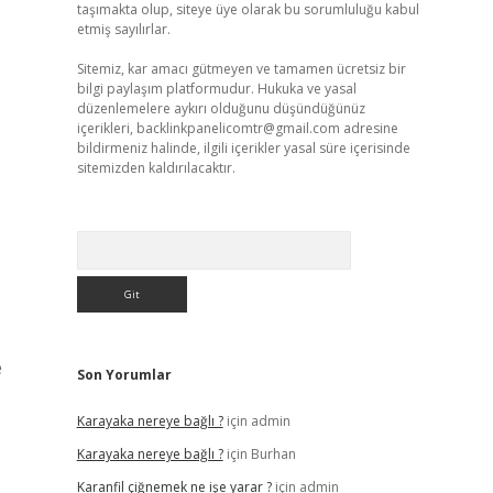
taşımakta olup, siteye üye olarak bu sorumluluğu kabul
etmiş sayılırlar.
Sitemiz, kar amacı gütmeyen ve tamamen ücretsiz bir
bilgi paylaşım platformudur. Hukuka ve yasal
düzenlemelere aykırı olduğunu düşündüğünüz
içerikleri,
backlinkpanelicomtr@gmail.com
adresine
bildirmeniz halinde, ilgili içerikler yasal süre içerisinde
sitemizden kaldırılacaktır.
Arama
e
Son Yorumlar
Karayaka nereye bağlı ?
için
admin
Karayaka nereye bağlı ?
için
Burhan
Karanfil çiğnemek ne işe yarar ?
için
admin