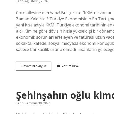
Tarih: Ağustos 5, 2026
Coro ailesine merhaba! Bu içerikte “KKM ne zaman k
Zaman Kaldırıldı? Türkiye Ekonomisinin En Tartışma
yani kısa adıyla KKM, Türkiye ekonomi tarihinin en ç
aldı. Kimine göre dövizin hızla yükseldiği bir dönemd
ekonomik sorunları erteleyen ve faturası uzun vade
sokakta, kafede, sosyal medyada ekonomi konuşuld
sadece bankacılık ürünü olmadı; insanların geleceğe
KKM
Devamını okuyun
Yorum Bırak
ne
zaman
kaldırıldı
?
Şehinşahın oğlu kim
Tarih: Temmuz 30, 2026