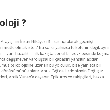
loji ?
ayışının İnsan Hikâyesi Bir tarihçi olarak geçmişi
n mutlu olmak ister? Bu soru, yalnızca felsefenin değil, aynı
 — yani hazcılık — ilk bakışta bencil bir zevk peşinde koşma
nca değişmeyen varoluşsal bir çabasını yansıtır: acıdan
üz psikolojisine uzanan bu yolculuk, bize yalnızca bir
n dönüşümünü anlatır. Antik Çağ’da Hedonizmin Doğuşu:
eri, Antik Yunan’a dayanır. Epiküros ve takipçileri, hazza…