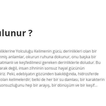
ulunur ?
klerine Yolculuğu Kelimenin gücü, derinlikleri olan bir
zlenmiş anlamlar, okurun ruhuna dokunur, onu başka bir
 katmanlı ve keşfedilmesi gereken derinliklerle doludur. Bu
 olarak değil, insan zihninin sonsuz hayal gücünün
liriz. Peki, edebiyatın gözünden bakıldığında, hidrosferde
an kelimelerdir; belki de her bir su damlası, bir karakterin
 sonsuzluğunu hep bir arayış, bir dönüşüm ve bir keşif…