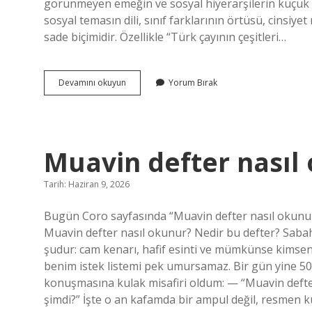
görünmeyen emeğin ve sosyal hiyerarşilerin küçük ya
sosyal temasın dili, sınıf farklarının örtüsü, cinsiy
sade biçimidir. Özellikle “Türk çayının çeşitleri…
Türk
Devamını okuyun
Yorum Bırak
çayının
çeşitleri
nelerdir
?
Muavin defter nasıl
Tarih: Haziran 9, 2026
Bugün Coro sayfasında “Muavin defter nasıl okunur” 
Muavin defter nasıl okunur? Nedir bu defter? Sabah
şudur: cam kenarı, hafif esinti ve mümkünse kimseni
benim istek listemi pek umursamaz. Bir gün yine 502
konuşmasına kulak misafiri oldum: — “Muavin deft
şimdi?” İşte o an kafamda bir ampul değil, resmen k