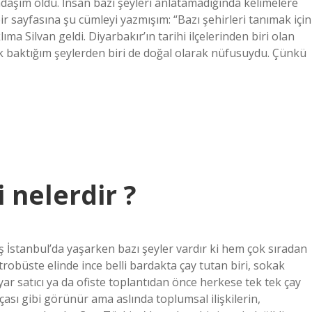
daşım oldu. İnsan bazı şeyleri anlatamadığında kelimelere
ir sayfasına şu cümleyi yazmışım: “Bazı şehirleri tanımak için
ma Silvan geldi. Diyarbakır’ın tarihi ilçelerinden biri olan
lk baktığım şeylerden biri de doğal olarak nüfusuydu. Çünkü
i nelerdir ?
 İstanbul’da yaşarken bazı şeyler vardır ki hem çok sıradan
robüste elinde ince belli bardakta çay tutan biri, sokak
ar satıcı ya da ofiste toplantıdan önce herkese tek tek çay
ası gibi görünür ama aslında toplumsal ilişkilerin,