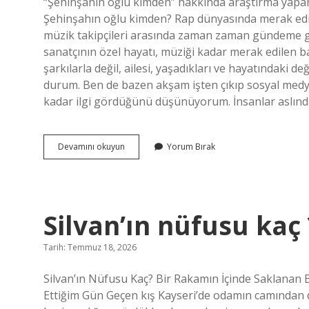
“Şehinşahın oğlu kimden” hakkında araştırma yapanl
Şehinşahın oğlu kimden? Rap dünyasında merak edile
müzik takipçileri arasında zaman zaman gündeme ge
sanatçının özel hayatı, müziği kadar merak edilen baş
şarkılarla değil, ailesi, yaşadıkları ve hayatındaki 
durum. Ben de bazen akşam işten çıkıp sosyal medy
kadar ilgi gördüğünü düşünüyorum. İnsanlar aslında
Şehinşahın
Devamını okuyun
Yorum Bırak
oğlu
kimden
?
Silvan’ın nüfusu kaç 
Tarih: Temmuz 18, 2026
Silvan’ın Nüfusu Kaç? Bir Rakamın İçinde Saklanan 
Ettiğim Gün Geçen kış Kayseri’de odamın camından d