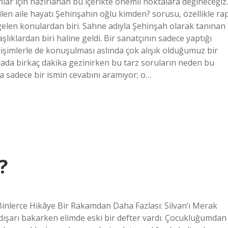
ar için hazırlanan bu içerikte önemli noktalara değineceğiz.
n aile hayatı Şehinşahın oğlu kimden? sorusu, özellikle ra
len konulardan biri. Sahne adıyla Şehinşah olarak tanınan
lıklardan biri haline geldi. Bir sanatçının sadece yaptığı
değişimlerle de konuşulması aslında çok alışık olduğumuz bir
ada birkaç dakika gezinirken bu tarz soruların neden bu
 sadece bir ismin cevabını aramıyor; o…
?
Binlerce Hikâye Bir Rakamdan Daha Fazlası: Silvan’ı Merak
ışarı bakarken elimde eski bir defter vardı. Çocukluğumdan