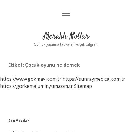
menüyü
Anasayfa
aç
Gizlilik Politikası
Meraklı Notlar
Yasal Uyarı
Günlük yaşama tat katan küçük bilgiler.
Hakkımızda
Etiket:
Çocuk oyunu ne demek
https://www.gokmavi.com.tr
https://sunraymedical.com.tr
https://gorkemaluminyum.com.tr
Sitemap
Sidebar
Son Yazılar