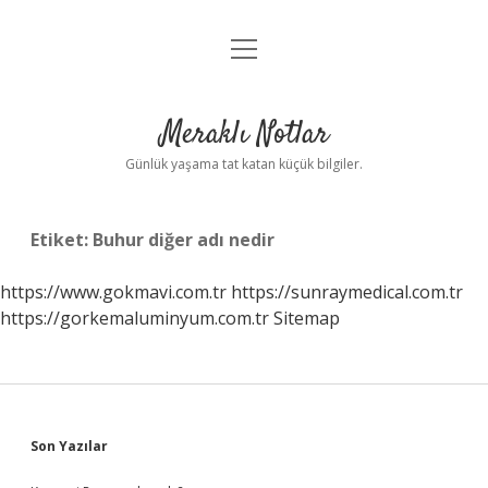
menüyü
Anasayfa
aç
Gizlilik Politikası
Meraklı Notlar
Yasal Uyarı
Günlük yaşama tat katan küçük bilgiler.
Hakkımızda
Etiket:
Buhur diğer adı nedir
https://www.gokmavi.com.tr
https://sunraymedical.com.tr
https://gorkemaluminyum.com.tr
Sitemap
Sidebar
Son Yazılar