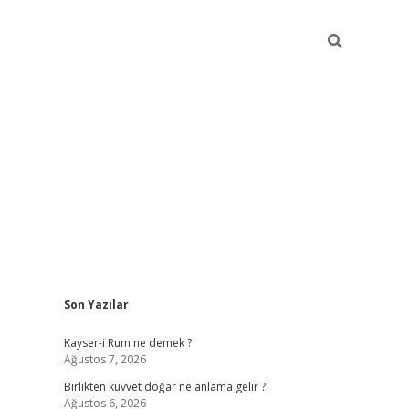
Sidebar
Son Yazılar
tulipbet güncel
Kayser-i Rum ne demek ?
Ağustos 7, 2026
Birlikten kuvvet doğar ne anlama gelir ?
Ağustos 6, 2026