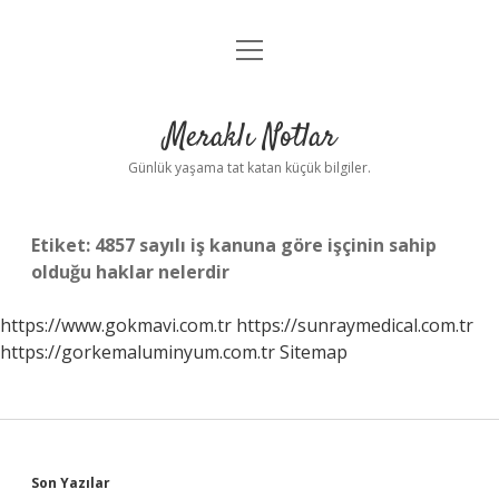
menüyü
Anasayfa
aç
Gizlilik Politikası
Meraklı Notlar
Yasal Uyarı
Günlük yaşama tat katan küçük bilgiler.
Hakkımızda
Etiket:
4857 sayılı iş kanuna göre işçinin sahip
olduğu haklar nelerdir
https://www.gokmavi.com.tr
https://sunraymedical.com.tr
https://gorkemaluminyum.com.tr
Sitemap
Sidebar
Son Yazılar