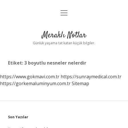
menüyü
Anasayfa
aç
Gizlilik Politikası
Meraklı Notlar
Yasal Uyarı
Günlük yaşama tat katan küçük bilgiler.
Hakkımızda
Etiket:
3 boyutlu nesneler nelerdir
https://www.gokmavi.com.tr
https://sunraymedical.com.tr
https://gorkemaluminyum.com.tr
Sitemap
Sidebar
Son Yazılar