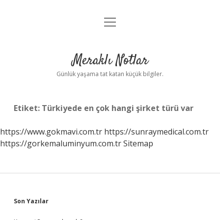
menüyü
Anasayfa
aç
Gizlilik Politikası
Meraklı Notlar
Yasal Uyarı
Günlük yaşama tat katan küçük bilgiler.
Hakkımızda
Etiket:
Türkiyede en çok hangi şirket türü var
https://www.gokmavi.com.tr
https://sunraymedical.com.tr
https://gorkemaluminyum.com.tr
Sitemap
Sidebar
Son Yazılar