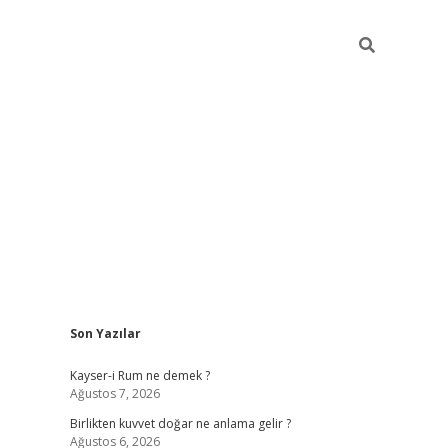
Sidebar
Son Yazılar
tulipbet gü
Kayser-i Rum ne demek ?
Ağustos 7, 2026
Birlikten kuvvet doğar ne anlama gelir ?
Ağustos 6, 2026