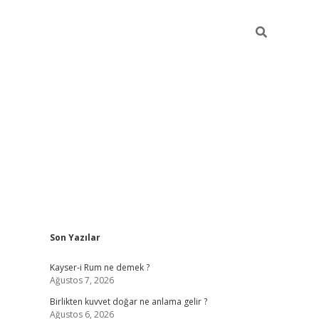
Sidebar
Son Yazılar
tulipbet gü
Kayser-i Rum ne demek ?
Ağustos 7, 2026
Birlikten kuvvet doğar ne anlama gelir ?
Ağustos 6, 2026