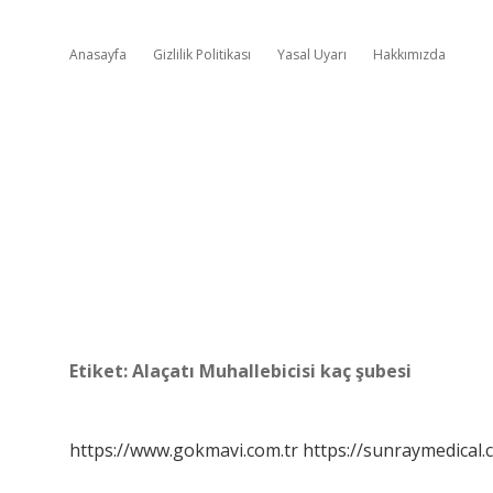
Anasayfa
Gizlilik Politikası
Yasal Uyarı
Hakkımızda
Etiket:
Alaçatı Muhallebicisi kaç şubesi
https://www.gokmavi.com.tr
https://sunraymedical.